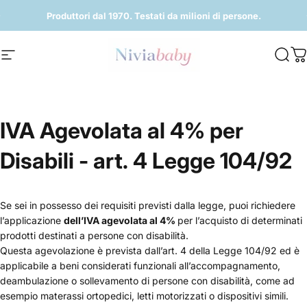
Vai direttamente ai contenuti
Metti in pausa presentazione
Produttori dal 1970. Testati da milioni di persone.
Navigazione del sito
Niviababy
Cerc
Ca
IVA
Agevolata
al
4%
per
Disabili
-
art.
4
Legge
104/92
Se sei in possesso dei requisiti previsti dalla legge, puoi richiedere
l’applicazione
dell’IVA agevolata al 4%
per l’acquisto di determinati
prodotti destinati a persone con disabilità.
Questa agevolazione è prevista dall’art. 4 della Legge 104/92 ed è
applicabile a beni considerati funzionali all’accompagnamento,
deambulazione o sollevamento di persone con disabilità, come ad
esempio materassi ortopedici, letti motorizzati o dispositivi simili.