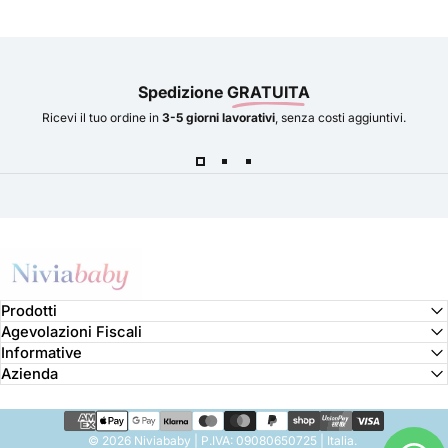
Spedizione
GRATUITA
Ricevi il tuo ordine in
3-5 giorni lavorativi
, senza costi aggiuntivi.
Niviababy
Prodotti
Agevolazioni Fiscali
Informative
Azienda
© 2026 Niviababy | P.IVA: 09080650725 | Italia.